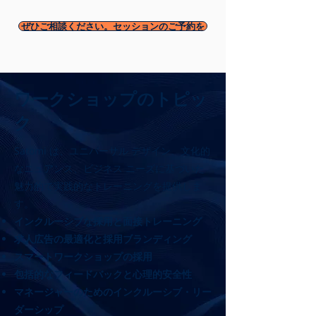
ぜひご相談ください。セッションのご予約を
ワークショップのトピッ
ク
Satomi は、ユニバーサル デザイン、文化的
なニュアンス、ビジネス ニーズに基づいた
魅力的で実践的なトレーニングを提供しま
す。
インクルーシブな採用と面接トレーニング
求人広告の最適化と採用ブランディング
スマートワークショップの採用
包括的なフィードバックと心理的安全性
マネージャーのためのインクルーシブ・リー
ダーシップ