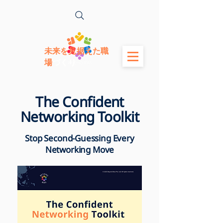
未来を見据えた職
場
づくり
The Confident
Networking Toolkit
Stop Second-Guessing Every
Networking Move